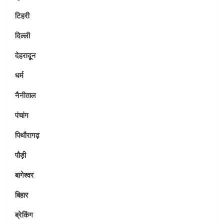
टिहरी
दिल्ली
देहरादून
धर्म
नैनीताल
पंचांग
पिथौरागढ़
पौड़ी
बागेश्वर
बिहार
ब्रेकिंग