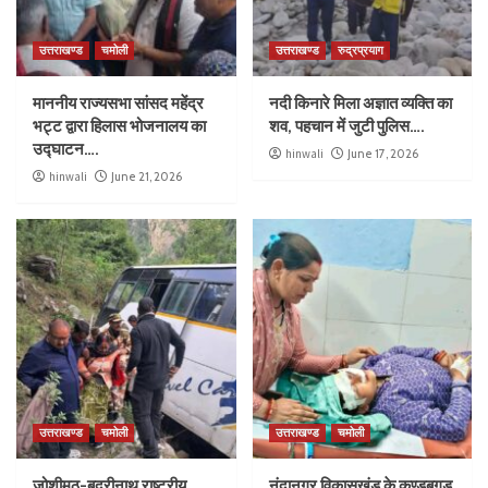
उत्तराखण्ड
चमोली
उत्तराखण्ड
रुद्रप्रयाग
माननीय राज्यसभा सांसद महेंद्र
नदी किनारे मिला अज्ञात व्यक्ति का
भट्ट द्वारा हिलास भोजनालय का
शव, पहचान में जुटी पुलिस….
उद्घाटन….
hinwali
June 17, 2026
hinwali
June 21, 2026
उत्तराखण्ड
चमोली
उत्तराखण्ड
चमोली
जोशीमठ-बद्रीनाथ राष्ट्रीय
नंदानगर विकासखंड के कुण्डबगड़