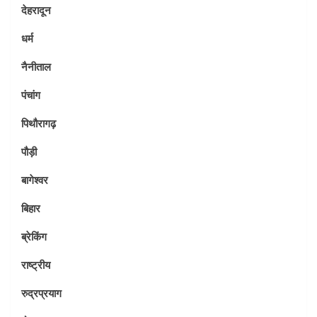
देहरादून
धर्म
नैनीताल
पंचांग
पिथौरागढ़
पौड़ी
बागेश्वर
बिहार
ब्रेकिंग
राष्ट्रीय
रुद्रप्रयाग