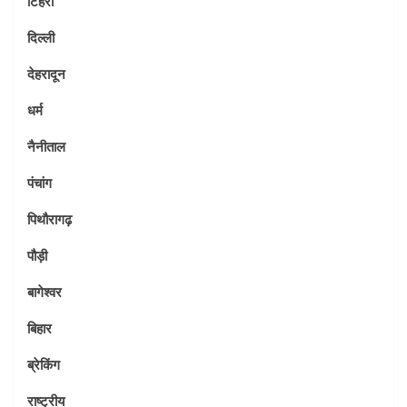
टिहरी
दिल्ली
देहरादून
धर्म
नैनीताल
पंचांग
पिथौरागढ़
पौड़ी
बागेश्वर
बिहार
ब्रेकिंग
राष्ट्रीय