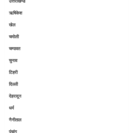
उत्तराखण्ड
ऋषिकेश
खेल
चमोली
चम्पावत
चुनाव
टिहरी
दिल्ली
देहरादून
धर्म
नैनीताल
पंचांग