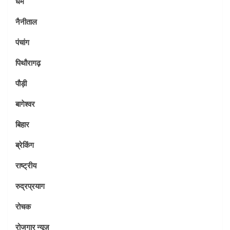
धर्म
नैनीताल
पंचांग
पिथौरागढ़
पौड़ी
बागेश्वर
बिहार
ब्रेकिंग
राष्ट्रीय
रुद्रप्रयाग
रोचक
रोजगार न्यूज़