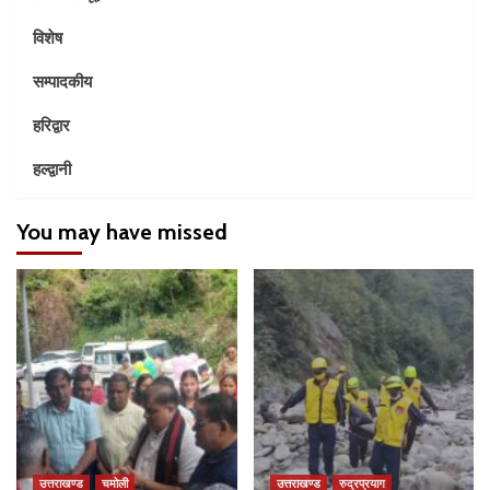
विशेष
सम्पादकीय
हरिद्वार
हल्द्वानी
You may have missed
उत्तराखण्ड
चमोली
उत्तराखण्ड
रुद्रप्रयाग